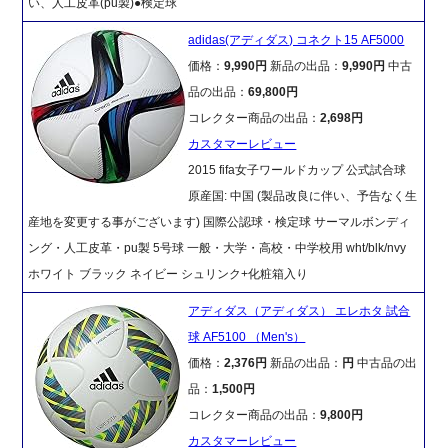
い、人工皮革(pu製)●検定球
adidas(アディダス) コネクト15 AF5000
価格：
9,990円
新品の出品：
9,990円
中古
品の出品：
69,800円
コレクター商品の出品：
2,698円
カスタマーレビュー
2015 fifa女子ワールドカップ 公式試合球
原産国: 中国 (製品改良に伴い、予告なく生
産地を変更する事がございます) 国際公認球・検定球 サーマルボンディ
ング・人工皮革・pu製 5号球 一般・大学・高校・中学校用 wht/blk/nvy
ホワイト ブラック ネイビー シュリンク+化粧箱入り
アディダス（アディダス） エレホタ 試合
球 AF5100 （Men's）
価格：
2,376円
新品の出品：
円
中古品の出
品：
1,500円
コレクター商品の出品：
9,800円
カスタマーレビュー