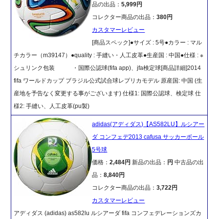
品の出品：
5,999円
コレクター商品の出品：
380円
カスタマーレビュー
[商品スペック]●サイズ : 5号●カラー : マル
チカラー（m39147）●quality : 手縫い・人工皮革●生産国 : 中国●仕様 : ※
シュリンク包装 ・国際公認球(fifa app)、jfa検定球[商品詳細]2014
fifa ワールドカップ ブラジル公式試合球レプリカモデル 原産国: 中国 (生
産地を予告なく変更する事がございます) 仕様1: 国際公認球、検定球 仕
様2: 手縫い、人工皮革(pu製)
adidas(アディダス)【AS582LU】ルシアー
ダ コンフェデ2013 cafusa サッカーボール
5号球
価格：
2,484円
新品の出品：
円
中古品の出
品：
8,840円
コレクター商品の出品：
3,722円
カスタマーレビュー
アディダス (adidas) as582lu ルシアーダ fifa コンフェデレーションズカ