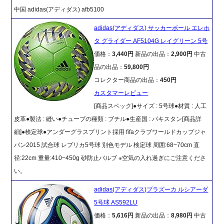
中国 adidas(アディダス) afb5100
adidas(アディダス) サッカーボール エレホ
タ グライダー AF5104G レイグリーン 5号
価格：
3,440円
新品の出品：
2,900円
中古
品の出品：
59,800円
コレクター商品の出品：
450円
カスタマーレビュー
[商品スペック]●サイズ : 5号球●材質 : 人工
皮革●製法 : 縫い●チューブの種類 : ブチル●生産国 : パキスタン[商品詳
細]●検定球●アンダーグラスプリント採用 fifaクラブワールドカップジャ
パン2015 試合球 レプリカ5号球 別色モデル 検定球 周囲:68~70cm 直
径:22cm 重量:410~450g 砂防止バルブ ※空気の入れ過ぎにご注意くださ
い。
adidas(アディダス)ブラズーカ ルシアーダ
5号球 AS592LU
価格：
5,616円
新品の出品：
8,980円
中古