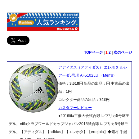
TOPページ
|
1
2
|
次のページ
アディダス（アディダス） エレホタ ルシ
アーダ5号球 AF5102LU （Men's）
価格：
3,618円
新品の出品：
円
中古品の出
品：
1円
コレクター商品の出品：
743円
カスタマーレビュー
●2016fifa主催大会試合球 レプリカ5号球モ
デル。●fifaクラブワールドカップジャパン2015試合球 レプリカ5号球モ
デル。【アディダス】【adidas】【エレホタ】【errejota】◆素材:手縫