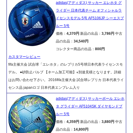
adidas(アディダス) サッカー エレホタ グ
ライダー 日本代表チーム オフィシャルラ
イセンスモデル 5号 AF5106JP シーエスブ
ルー 5号
価格：
4,370円
新品の出品：
3,786円
中古
品の出品：
34,540円
コレクター商品の出品：
800円
カスタマーレビュー
fifa主催大会 試合球「エレホタ」のレプリカ5号球日本代表ライセンスモ
デル。 ●砂防止バルブ 【ネーム加工可能】※別途見積となります。詳細
はお問い合わせ下さい。 2016fifa主催大会 試合球レプリカ 日本代表ライ
センス品 japanロゴ 日本代表エンブレム入り
adidas(アディダス) サッカーボール エレホ
タ グライダー AF5104SK ダイヤモンドブ
ルー 5号
価格：
4,359円
新品の出品：
3,880円
中古
品の出品：
14,800円