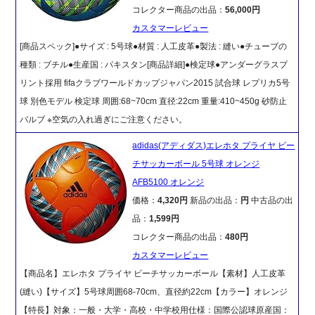
コレクター商品の出品：
56,000円
カスタマーレビュー
[商品スペック]●サイズ : 5号球●材質 : 人工皮革●製法 : 縫い●チューブの
種類 : ブチル●生産国 : パキスタン[商品詳細]●検定球●アンダーグラスプ
リント採用 fifaクラブワールドカップジャパン2015 試合球 レプリカ5号
球 別色モデル 検定球 周囲:68~70cm 直径:22cm 重量:410~450g 砂防止
バルブ ※空気の入れ過ぎにご注意ください。
adidas(アディダス)エレホタ プライヤ ビー
チサッカーボール 5号球 オレンジ
AFB5100 オレンジ
価格：
4,320円
新品の出品：
円
中古品の出
品：
1,599円
コレクター商品の出品：
480円
カスタマーレビュー
【商品名】エレホタ プライヤ ビーチサッカーボール【素材】人工皮革
(縫い)【サイズ】5号球周囲68-70cm、直径約22cm【カラー】オレンジ
【特長】対象：一般・大学・高校・中学校用仕様：国際公認球原産国：