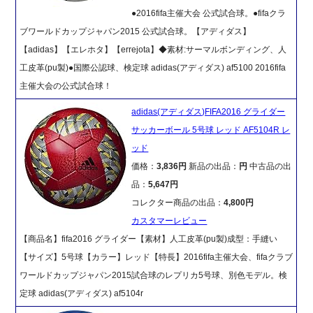
●2016fifa主催大会 公式試合球。●fifaクラ
ブワールドカップジャパン2015 公式試合球。【アディダス】
【adidas】【エレホタ】【errejota】◆素材:サーマルボンディング、人
工皮革(pu製)●国際公認球、検定球 adidas(アディダス) af5100 2016fifa
主催大会の公式試合球！
adidas(アディダス)FIFA2016 グライダー
サッカーボール 5号球 レッド AF5104R レ
ッド
価格：
3,836円
新品の出品：
円
中古品の出
品：
5,647円
コレクター商品の出品：
4,800円
カスタマーレビュー
【商品名】fifa2016 グライダー【素材】人工皮革(pu製)成型：手縫い
【サイズ】5号球【カラー】レッド【特長】2016fifa主催大会、fifaクラブ
ワールドカップジャパン2015試合球のレプリカ5号球、別色モデル。検
定球 adidas(アディダス) af5104r