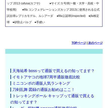
ップ 2013 cafusa(カフサ) ●サイズ:５号球(一般・大学・高校・中
学校用) ●fifa コンフェデレーションズカップ 2013に使用される公式
試合球レプリカモデル、ルシアーダ ●fifa公認球(inspected) ●jfa検定
球 ●砂防止バルブ ●手縫い
TOPページ
|
次のページ
天海祐希 bossって通販で買えるの知ってます？
イモトアヤコの地球7周半通販徹底比較
ミニコンポの通販人気ランキング
刀剣乱舞 図録の通販お勧めはここ！
トレッキングポール キャップって通販で買える
の知ってます？